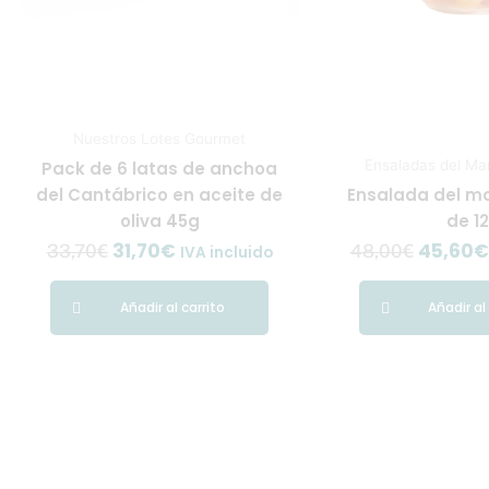
Nuestros Lotes Gourmet
Ensaladas del Mar
Pack de 6 latas de anchoa
del Cantábrico en aceite de
Ensalada del ma
oliva 45g
de 1
31,70
€
45,60
€
33,70
€
48,00
€
IVA incluido
Añadir al carrito
Añadir al
El
precio
origina
era: