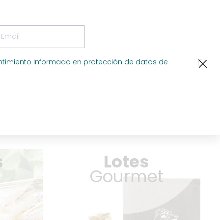
ail
to Online
Identifícate
0
Carrito
0,00
€
 671 235
timiento Informado en protección de datos de
Lotes Gourmet
s
Lotes
r
Gourmet