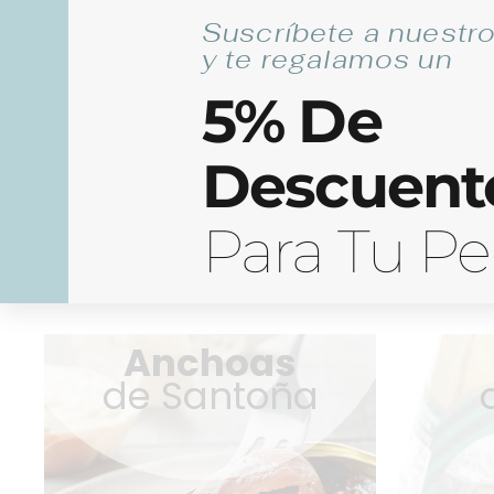
Ir
Las Mejores Anchoas de Santoña Artesanales
Suscríbete a nuestro
al
y te regalamos un
contenido
5% De
Nosotros
Blog
Contacto
Descuent
Anchoas de Santoña
Bonit
Para Tu P
Anchoas
de Santoña