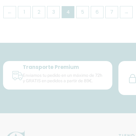
←
1
2
3
4
5
6
7
→
Transporte Premium
Enviamos tu pedido en un máximo de 72h
y GRATIS en pedidos a partir de 89€.
TIEN