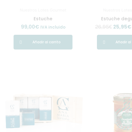
Nuestros Lotes Gourmet
Nuestros Lote
Estuche
Estuche deg
99,00
€
25,95
€
26,95
€
IVA incluido
Añadir al carrito
Añadir al
El
El
El
precio
precio
precio
original
actual
original
era:
es:
era:
33,70€.
31,70€.
48,00€