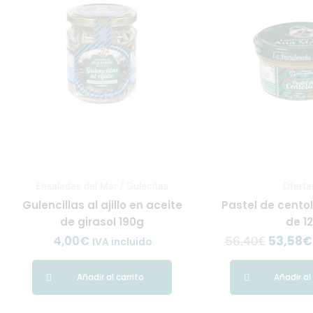
56,40€
Ensaladas del Mar / Gulecitas
Oferta
Gulencillas al ajillo en aceite
Pastel de centol
de girasol 190g
de 1
4,00
€
53,58
€
56,40
€
IVA incluido
Añadir al carrito
Añadir al