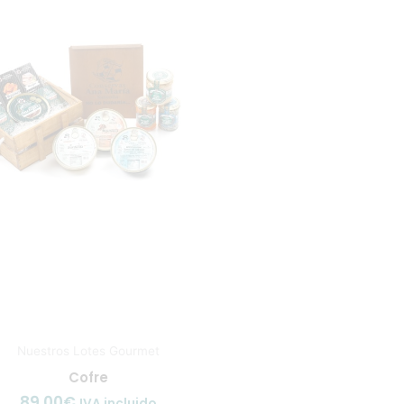
Nuestros Lotes Gourmet
Cofre
89,00
€
IVA incluido