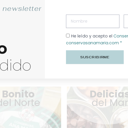
 newsletter
Nombre
Em
Contac
+34 942
He leído y acepto el
Consen
o
conservasanamaria.com *
o del Norte
Delicias del Mar
SUSCRIBIRME
edido
Bonito
Delicia
del Norte
del Ma