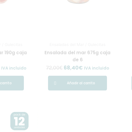
 / Gulecitas
Ensaladas del Mar / Gulecitas
r 190g caja
Ensalada del mar 675g caja
2
de 6
68,40
€
72,00
€
IVA incluido
IVA incluido
 carrito
Añadir al carrito
El
El
El
precio
precio
precio
l
actual
original
actual
es:
era:
es: