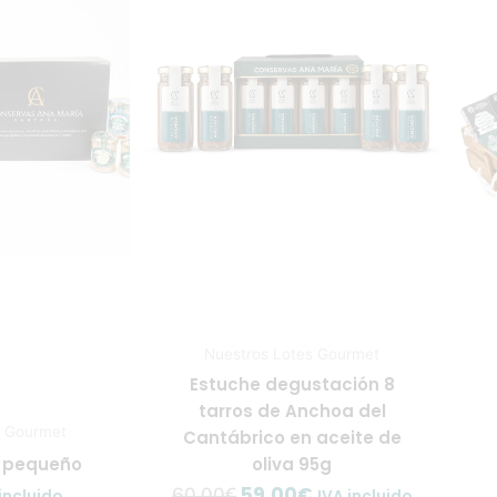
original
actual
era:
es:
60,00€.
59,00€.
Nuestros Lotes Gourmet
Estuche degustación 8
tarros de Anchoa del
s Gourmet
Cantábrico en aceite de
 pequeño
oliva 95g
59,00
€
60,00
€
incluido
IVA incluido