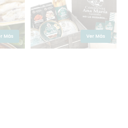
r Más
Ver Más