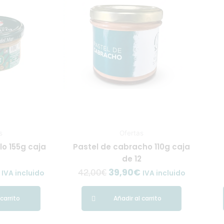
.
53,58€.
42,00€.
39,90€.
s
Ofertas
lo 155g caja
Pastel de cabracho 110g caja
2
de 12
39,90
€
42,00
€
IVA incluido
IVA incluido
 carrito
Añadir al carrito