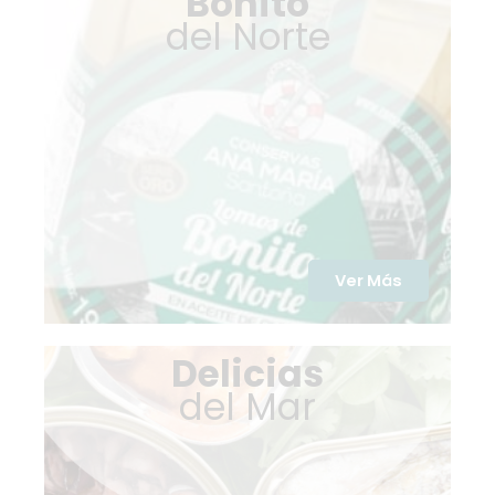
Bonito
del Norte
Ver Más
Delicias
del Mar