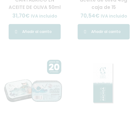
ACEITE DE OLIVA 50ml
caja de 15
31,70
€
70,54
€
IVA incluido
IVA incluido
Añadir al carrito
Añadir al carrito
El
El
precio
precio
original
actual
era:
es:
190,00€.
180,50€.