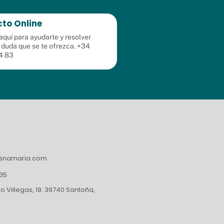
to Online
quí para ayudarte y resolver
 duda que se te ofrezca. +34
4 83
asnamaria.com
235
 Villegas, 19. 39740 Santoña,