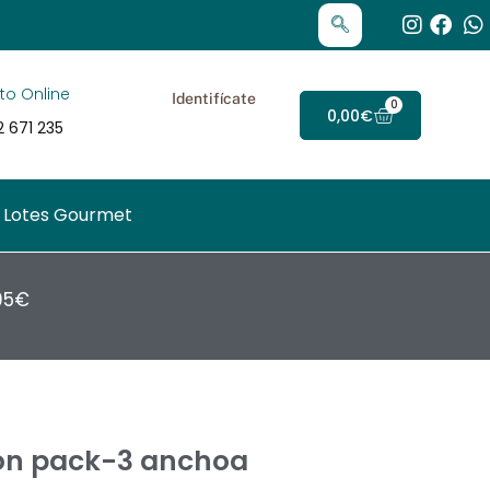
to Online
Identifícate
0
Carrito
0,00
€
 671 235
Lotes Gourmet
95€
ón pack-3 anchoa