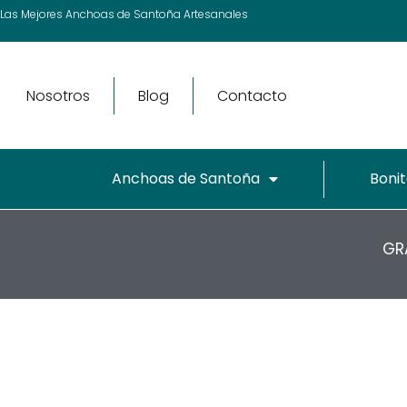
Ir
Las Mejores Anchoas de Santoña Artesanales
al
contenido
Nosotros
Blog
Contacto
Anchoas de Santoña
Bonit
GR