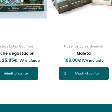
stros Lotes Gourmet
Nuestros Lotes Gourmet
uche degustación
Maleta
25,95
€
109,00
€
€
IVA incluido
IVA incluido
Añadir al carrito
Añadir al carrito