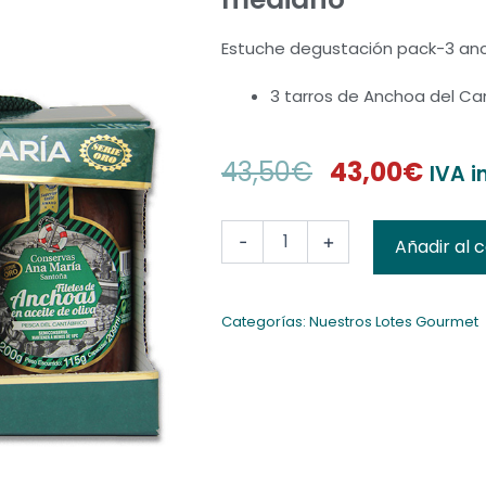
Estuche degustación pack-3 anc
3 tarros de Anchoa del Ca
El
El
43,50
€
43,00
€
IVA i
precio
prec
Estuche
-
+
Añadir al c
original
actu
degustación
pack-
era:
es:
3
anchoa
Categorías:
Nuestros Lotes Gourmet
43,50€.
43,0
mediano
cantidad