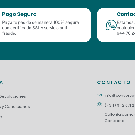
Pago Seguro
Contac
Paga tu pedido de manera 100% segura
Estamos a
con certificado SSL y servicio anti-
cualquier
fraude.
644 70 2
DA
CONTACTO
info@conserv
 Devoluciones
(+34) 942 671 
 y Condiciones
Calle Baldomero
a
Cantabria