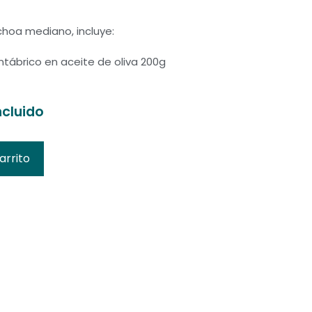
hoa mediano, incluye:
ntábrico en aceite de oliva 200g
ncluido
io
arrito
al
0€.