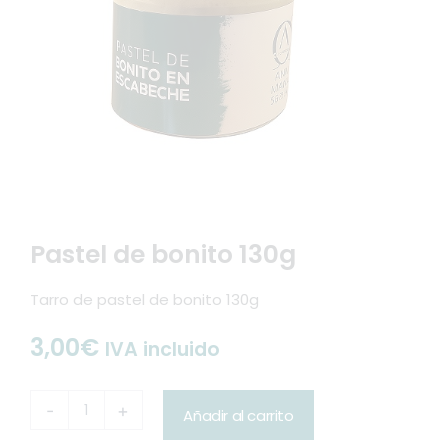
Pastel de bonito 130g
Tarro de pastel de bonito 130g
3,00
€
IVA incluido
Pastel
-
+
Añadir al carrito
de
bonito