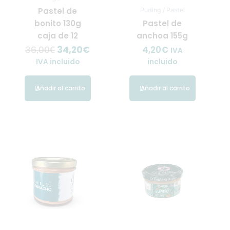
Pastel de
Puding / Pastel
bonito 130g
Pastel de
caja de 12
anchoa 155g
34,20
€
4,20
€
36,00
€
IVA
IVA incluido
incluido
Añadir al carrito
Añadir al carrito
El
El
precio
precio
original
actual
era:
es:
42,00€.
39,90€.