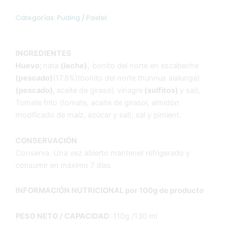
130g
cantidad
Categorías:
Puding / Pastel
INGREDIENTES
Huevo;
nata
(leche),
bonito del norte en escabeche
(pescado)
(17.8%)(bonito del norte thunnus alalunga)
(pescado),
aceite de girasol, vinagre
(sulfitos)
y sal),
Tomate frito (tomate, aceite de girasol, almidón
modificado de maíz, azúcar y sal), sal y pimient.
CONSERVACIÓN
Conserva. Una vez abierto mantener refrigerado y
consumir en máximo 7 días
INFORMACIÓN NUTRICIONAL por 100g de producto
PESO NETO / CAPACIDAD:
110g /130 ml