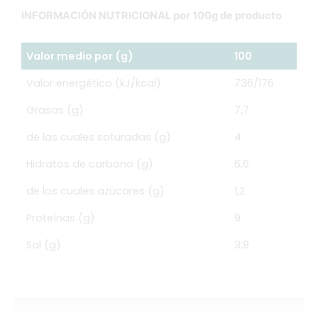
INFORMACIÓN NUTRICIONAL por 100g de producto
Valor medio por (g)
100
Valor energético (kJ/kcal)
736/176
Grasas (g)
7,7
de las cuales saturadas (g)
4
Hidratos de carbono (g)
6,6
de los cuales azúcares (g)
1,2
Proteínas (g)
9
Sal (g)
3,9