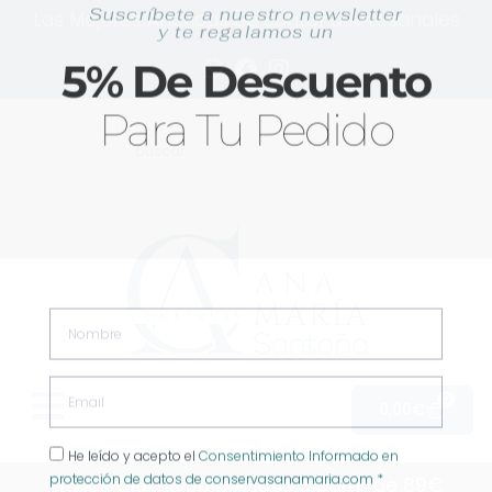
Ir
Las Mejores Anchoas de Santoña Artesanales
al
contenido
Suscríbete a nuestro newsletter
y te regalamos un
Buscar
5% De Descuento
Para Tu Pedido
0
Carrit
0,00
€
Nombre
Envíos GRATIS en pedidos a partir de 89€
Email