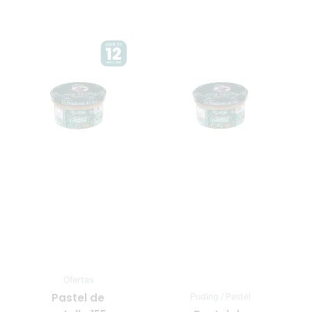
El
El
precio
precio
original
actual
era:
es:
56,40€.
53,58€.
Ofertas
Pastel de
Puding / Pastel