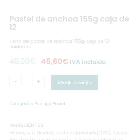
Pastel de anchoa 155g caja de
12
Tarro de pastel de anchoa 155g, caja de 12
unidades
48,00
€
45,60
€
IVA incluido
El
El
precio
precio
Pastel
-
+
Añadir al carrito
de
original
actual
anchoa
155g
era:
es:
caja
Categorías:
Puding / Pastel
de
48,00€.
45,60€.
12
cantidad
INGREDIENTES
Huevo;
nata
(leche),
anchoas
(pescado)
(18%), Tomate