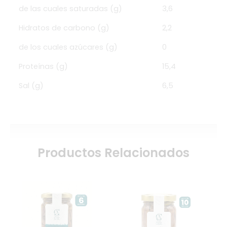
de las cuales saturadas (g)
3,6
Hidratos de carbono (g)
2,2
de los cuales azúcares (g)
0
Proteínas (g)
15,4
Sal (g)
6,5
Productos Relacionados
El
El
El
El
precio
precio
precio
precio
original
actual
actual
original
era:
es:
es:
era: