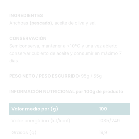
90,00€.
85,50€.
oliva
95g
INGREDIENTES
caja
Anchoas
(pescado)
,
aceite de oliva y sal.
de
12
cantidad
CONSERVACIÓN
Semiconserva, mantener a <10ºC y una vez abierto
conservar cubierto de aceite y consumir en máximo 7
días.
PESO NETO / PESO ESCURRIDO:
95g / 55g
INFORMACIÓN NUTRICIONAL por 100g de producto
Valor medio por (g)
100
Valor energético (kJ/kcal)
1035/249
Grasas (g)
19,9