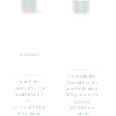
60,00€.
57,00€.
137,75€.
145,00€.
AGOTADO
Anchoas de Santoña
Anchoas de Santoña
Anchoas del
CAJA 6 UDS.
Cantábrico en
TARRO ANCHOA
aceite de oliva
SEMITIRAS 314
200g caja de 10
ml
145,00
€
57,00
€
137,75
€
60,00
€
IVA
IVA incluido
incluido