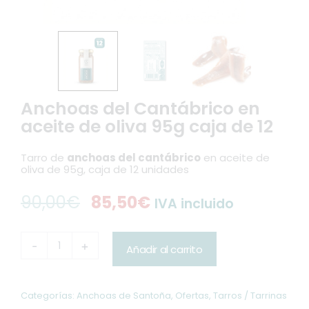
Anchoas del Cantábrico en
aceite de oliva 95g caja de 12
Tarro de
anchoas del cantábrico
en aceite de
oliva de 95g, caja de 12 unidades
90,00
€
85,50
€
IVA incluido
El
El
precio
precio
Anchoas
-
+
Añadir al carrito
del
original
actual
Cantábrico
en
era:
es:
aceite
Categorías:
Anchoas de Santoña
,
Ofertas
,
Tarros / Tarrinas
de