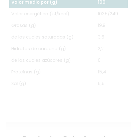
Valor medio por (g)
100
Valor energético (kJ/kcal)
1035/249
Grasas (g)
19,9
de las cuales saturadas (g)
3,6
Hidratos de carbono (g)
2,2
de los cuales azúcares (g)
0
Proteínas (g)
15,4
Sal (g)
6,5