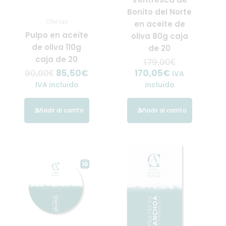
Bonito del Norte
Ofertas
en aceite de
Pulpo en aceite
oliva 80g caja
de oliva 110g
de 20
caja de 20
179,00
€
85,50
€
170,05
€
90,00
€
IVA
IVA incluido
incluido
Añadir al carrito
Añadir al carrito
El
El
precio
precio
actual
original
es:
era:
175,75€.
185,00€.