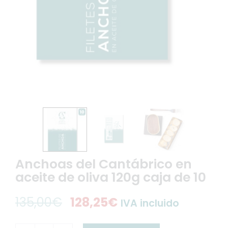
Anchoas del Cantábrico en
aceite de oliva 120g caja de 10
135,00
€
128,25
€
IVA incluido
El
El
precio
precio
Anchoas