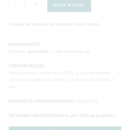
-
+
Añadir al carrito
del
original
actual
Cantábrico
en
era:
es:
aceite
Categorías:
Anchoas de Santoña
,
Latas
,
Ofertas
de
135,00€.
128,25€.
oliva
120g
INGREDIENTES
caja
Anchoas
(pescado)
,
aceite de oliva y sal.
de
10
cantidad
CONSERVACIÓN
Semiconserva, mantener a <10ºC y una vez abierto
conservar cubierto de aceite y consumir en máximo 7
días.
PESO NETO / PESO ESCURRIDO:
120g / 62g
INFORMACIÓN NUTRICIONAL por 100g de producto