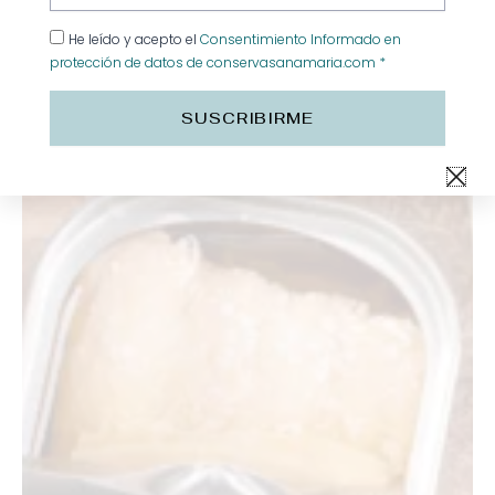
Consejos y recetas
He leído y acepto el
Consentimiento Informado en
protección de datos de conservasanamaria.com *
SUSCRIBIRME
Todas