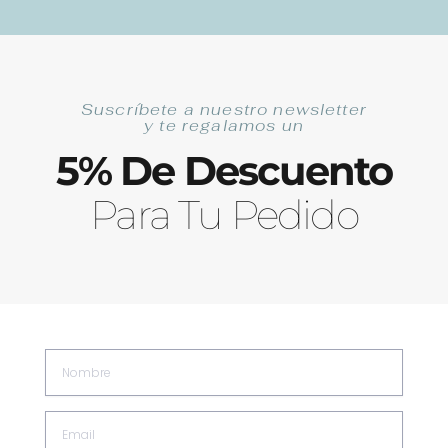
Ir
Las Mejores Anchoas de Santoña Artesanales
al
contenido
Suscríbete a nuestro newsletter
Buscar
y te regalamos un
5% De Descuento
Para Tu Pedido
Nombre
0
Carrit
0,00
€
Email