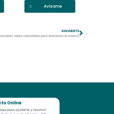
Avísame
SIGUIENTE
Siguiente
iento: ideas irresistibles para disfrutarlo al máximo
to Online
quí para ayudarte y resolver