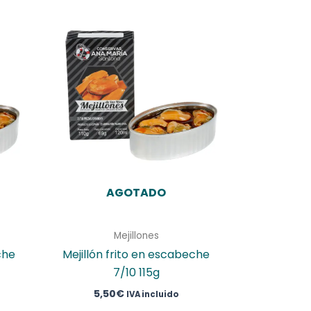
AGOTADO
Mejillones
che
Mejillón frito en escabeche
7/10 115g
5,50
€
IVA incluido