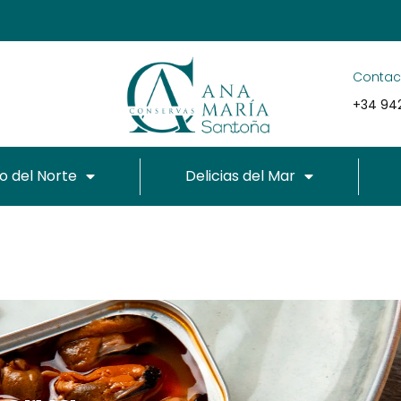
He leído y acepto el
Consen
conservasanamaria.com *
Contac
SUSCRIBIRME
dido
+34 942
o del Norte
Delicias del Mar