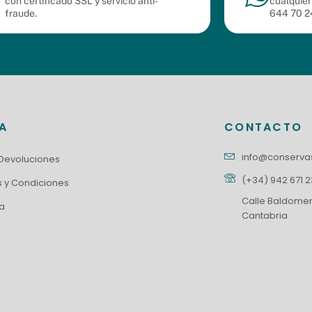
con certificado SSL y servicio anti-
cualquier
fraude.
644 70 2
DA
CONTACTO
info@conserv
 Devoluciones
(+34) 942 671 
 y Condiciones
Calle Baldomero
a
Cantabria