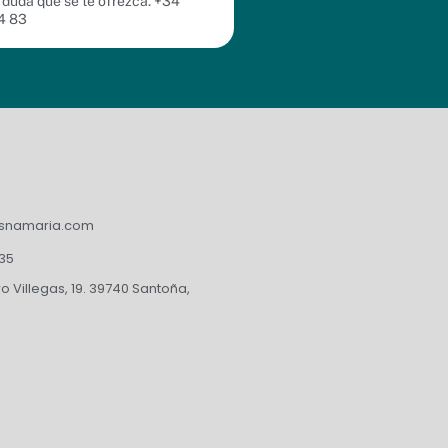
 duda que se te ofrezca. +34
4 83
asnamaria.com
235
 Villegas, 19. 39740 Santoña,