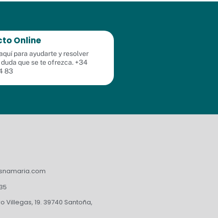
to Online
quí para ayudarte y resolver
 duda que se te ofrezca. +34
4 83
asnamaria.com
235
 Villegas, 19. 39740 Santoña,