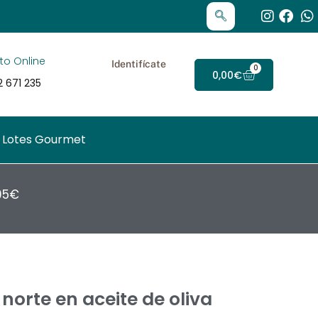
timiento Informado en protección de datos de
to Online
Identifícate
0
Carrito
0,00
€
 671 235
Lotes Gourmet
95€
norte en aceite de oliva