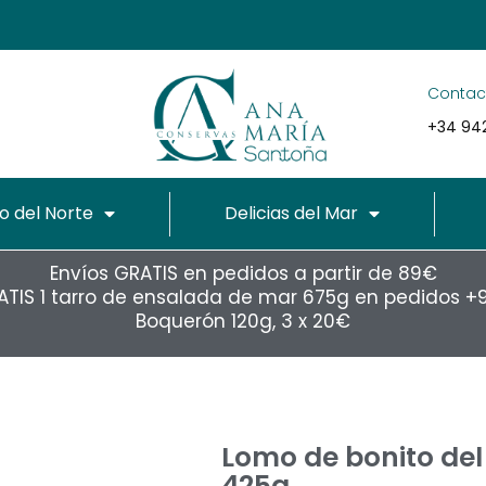
He leído y acepto el
Consen
conservasanamaria.com *
dido
Contac
SUSCRIBIRME
+34 942
o del Norte
Delicias del Mar
Envíos GRATIS en pedidos a partir de 89€
ATIS 1 tarro de ensalada de mar 675g en pedidos +
Boquerón 120g, 3 x 20€
Lomo de bonito del 
425g