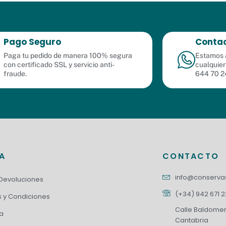
Pago Seguro
Contac
Paga tu pedido de manera 100% segura
Estamos a
con certificado SSL y servicio anti-
cualquier
fraude.
644 70 2
DA
CONTACTO
info@conserv
 Devoluciones
(+34) 942 671 
 y Condiciones
Calle Baldomero
a
Cantabria