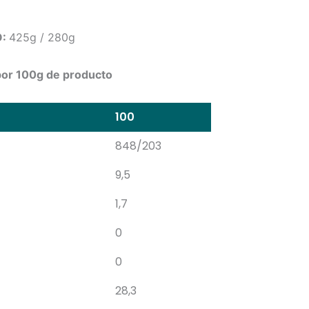
O:
425g / 280g
r 100g de producto
100
848/203
9,5
1,7
0
0
28,3