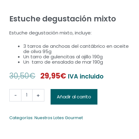
Estuche degustación mixto
Estuche degustación mixto, incluye:
3 tarros de anchoas del cantábrico en aceite
de oliva 95g
Un tarro de gulencitas al ajillo 190g
Un
tarro de ensalada de mar 190g
30,50
€
29,95
€
IVA incluido
El
El
precio
precio
Estuche
-
+
Añadir al carrito
degustación
original
actual
mixto
cantidad
era:
es:
Categorías:
Nuestros Lotes Gourmet
30,50€.
29,95€.