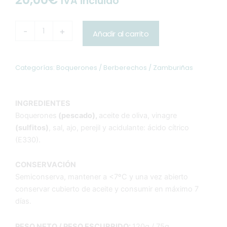
IVA incluido
Boquerón
-
+
Añadir al carrito
en
aceite
de
oliva
Categorías:
Boquerones / Berberechos / Zamburiñas
con
ajo
y
INGREDIENTES
perejil
Boquerones
(pescado),
aceite de oliva, vinagre
120g
3
(sulfitos)
, sal, ajo, perejil y acidulante: ácido cítrico
x
(E330).
20€
cantidad
CONSERVACIÓN
Semiconserva, mantener a <7ºC y una vez abierto
conservar cubierto de aceite y consumir en máximo 7
días.
PESO NETO / PESO ESCURRIDO:
120g / 75g