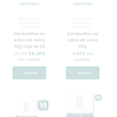
AGOTADO
AGOTADO
Boquerones /
Boquerones /
Berberechos /
Berberechos /
Zamburiñas
Zamburiñas
Zamburiñas en
Zamburiñas en
salsa de vieira
salsa de vieira
110g caja de 20
110g
68,40
€
4,50
€
72,00
€
IVA
IVA incluido
incluido
Avísame
Avísame
El
El
El
El
precio
precio
precio
precio
original
actual
original
actual
era:
es:
era:
es: