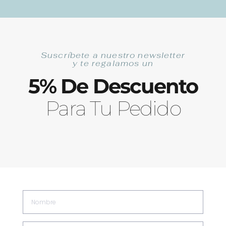
Ir
Las Mejores Anchoas de Santoña Artesanales
al
contenido
Suscríbete a nuestro newsletter
Buscar
y te regalamos un
5% De Descuento
Para Tu Pedido
0
Carrit
0,00
€
Nombre
Envíos GRATIS en pedidos a partir de 89€
Email