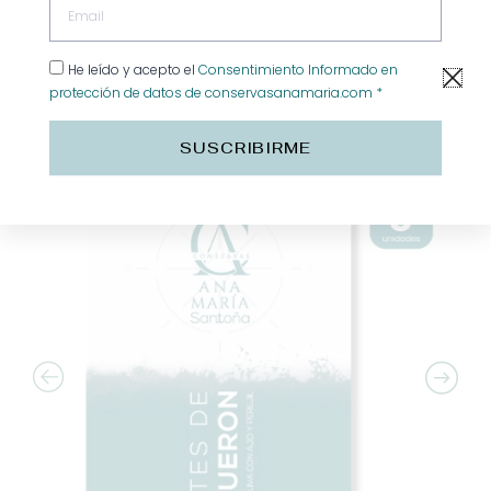
GRATIS 1 tarro de ensalada de mar 675g en
pedidos +95€
Boquerón 120g, 3 x 20€
He leído y acepto el
Consentimiento Informado en
protección de datos de conservasanamaria.com *
SUSCRIBIRME