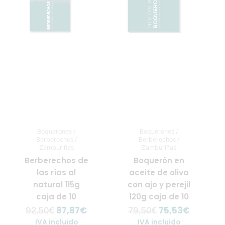
92,50€.
87,87€.
79,50€.
75,53€.
Boquerones /
Boquerones /
Berberechos /
Berberechos /
Zamburiñas
Zamburiñas
Berberechos de
Boquerón en
las rías al
aceite de oliva
natural 115g
con ajo y perejil
caja de 10
120g caja de 10
87,87
€
75,53
€
92,50
€
79,50
€
IVA incluido
IVA incluido