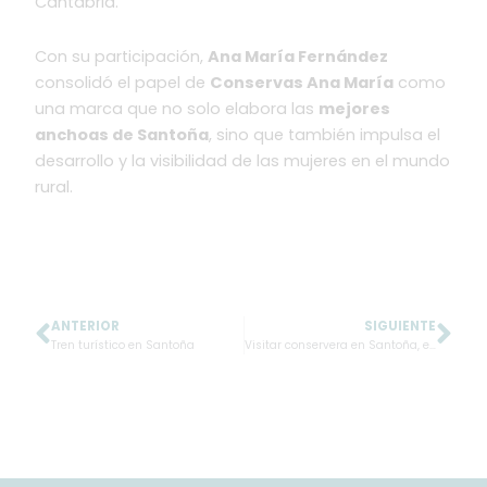
Cantabria.
Con su participación,
Ana María Fernández
consolidó el papel de
Conservas Ana María
como
una marca que no solo elabora las
mejores
anchoas de Santoña
, sino que también impulsa el
desarrollo y la visibilidad de las mujeres en el mundo
rural.
ANTERIOR
SIGUIENTE
Ant
Sig
Tren turístico en Santoña
Visitar conservera en Santoña, experiencia en Conservas Ana María