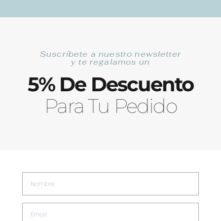
Ir
Las Mejores Anchoas de Santoña Artesanales
al
contenido
Suscríbete a nuestro newsletter
Buscar
y te regalamos un
5% De Descuento
Para Tu Pedido
Nombre
0
Carrit
0,00
€
Email