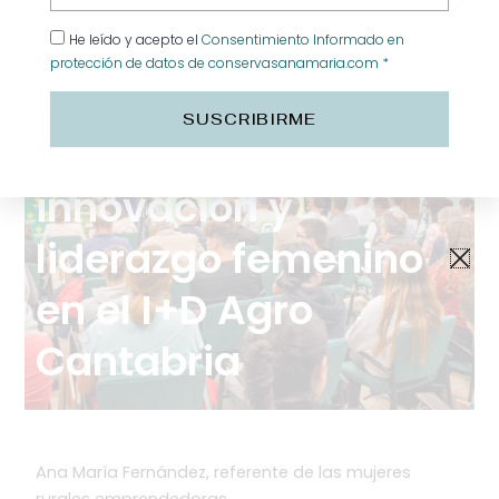
He leído y acepto el
Consentimiento Informado en
protección de datos de conservasanamaria.com *
Conservas Ana
SUSCRIBIRME
María, ejemplo de
innovación y
liderazgo femenino
en el I+D Agro
Cantabria
Ana María Fernández, referente de las mujeres