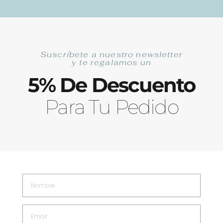
Ir
Las Mejores Anchoas de Santoña Artesanales
al
contenido
Suscríbete a nuestro newsletter
Buscar
y te regalamos un
5% De Descuento
Para Tu Pedido
Nombre
0
Carrit
0,00
€
Email