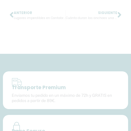
ANTERIOR
SIGUIENTE
Ant
Sig
Lugares imperdibles en Cantabria: descubre Santoña y el Museo de la Anchoa de Conservas Ana María
Cuánto duran las anchoas una vez abiertas: consejos para conservarlas perfectamente
Transporte Premium
Enviamos tu pedido en un máximo de 72h y GRATIS en
pedidos a partir de 89€.
Pago Seguro