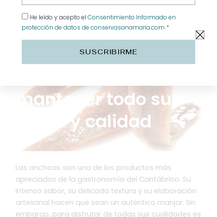
He leído y acepto el
Consentimiento Informado en
protección de datos de conservasanamaria.com *
Cómo conservar las
SUSCRIBIRME
anchoas para
mantener todo su
sabor y calidad
Las anchoas son uno de los productos más
apreciados de la gastronomía del Cantábrico. Su
intenso sabor, su delicada textura y su elaboración
artesanal hacen que sean un auténtico manjar. Sin
embargo, para disfrutar de todas sus cualidades es